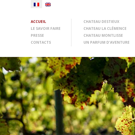
ACCUEIL
CHATEAU DESTIEUX
LE SAVOIR FAIRE
CHATEAU LA CLÉMENCE
PRESSE
CHATEAU MONTLISSE
CONTACTS
UN PARFUM D’AVENTURE